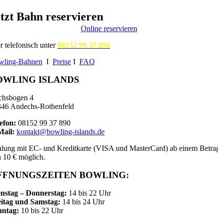
tzt Bahn reservieren
Online reservieren
r telefonisch unter
08152 99 37 890
wling-Bahnen
I
Preise
I
FAQ
OWLING ISLANDS
chsbogen 4
46 Andechs-Rothenfeld
efon:
08152 99 37 890
Mail:
kontakt@bowling-islands.de
lung mit EC- und Kreditkarte (VISA und MasterCard) ab einem Betra
 10 € möglich.
FFNUNGSZEITEN BOWLING:
nstag – Donnerstag:
14 bis 22 Uhr
itag und Samstag:
14 bis 24 Uhr
nntag:
10 bis 22 Uhr