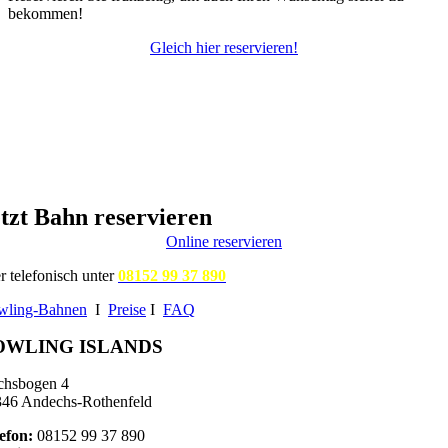
bekommen!
Gleich hier reservieren!
tzt Bahn reservieren
Online reservieren
r telefonisch unter
08152 99 37 890
wling-Bahnen
I
Preise
I
FAQ
OWLING ISLANDS
chsbogen 4
46 Andechs-Rothenfeld
efon:
08152 99 37 890