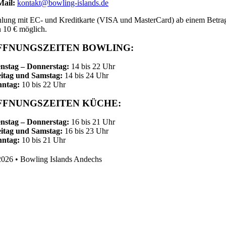
Mail:
kontakt@bowling-islands.de
lung mit EC- und Kreditkarte (VISA und MasterCard) ab einem Betra
 10 € möglich.
FFNUNGSZEITEN BOWLING:
nstag – Donnerstag:
14 bis 22 Uhr
itag und Samstag:
14 bis 24 Uhr
nntag:
10 bis 22 Uhr
FFNUNGSZEITEN KÜCHE:
nstag – Donnerstag:
16 bis 21 Uhr
itag und Samstag:
16 bis 23 Uhr
nntag:
10 bis 21 Uhr
026 • Bowling Islands Andechs