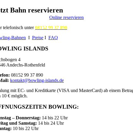
tzt Bahn reservieren
Online reservieren
r telefonisch unter
08152 99 37 890
wling-Bahnen
I
Preise
I
FAQ
OWLING ISLANDS
chsbogen 4
46 Andechs-Rothenfeld
efon:
08152 99 37 890
Mail:
kontakt@bowling-islands.de
lung mit EC- und Kreditkarte (VISA und MasterCard) ab einem Betra
 10 € möglich.
FFNUNGSZEITEN BOWLING:
nstag – Donnerstag:
14 bis 22 Uhr
itag und Samstag:
14 bis 24 Uhr
nntag:
10 bis 22 Uhr