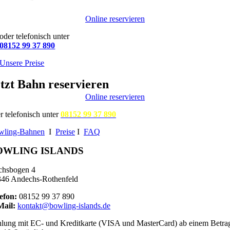
Online reservieren
oder telefonisch unter
08152 99 37 890
Unsere Preise
tzt Bahn reservieren
Online reservieren
r telefonisch unter
08152 99 37 890
wling-Bahnen
I
Preise
I
FAQ
OWLING ISLANDS
chsbogen 4
46 Andechs-Rothenfeld
efon:
08152 99 37 890
Mail:
kontakt@bowling-islands.de
lung mit EC- und Kreditkarte (VISA und MasterCard) ab einem Betra