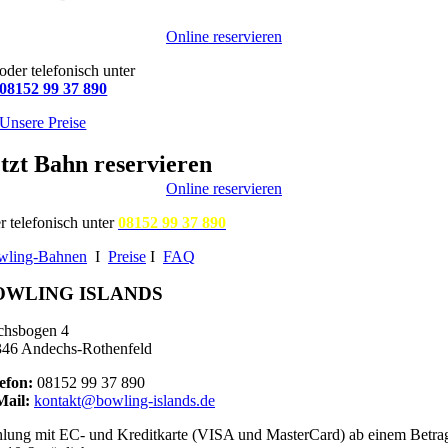
Online reservieren
oder telefonisch unter
08152 99 37 890
Unsere Preise
tzt Bahn reservieren
Online reservieren
r telefonisch unter
08152 99 37 890
wling-Bahnen
I
Preise
I
FAQ
OWLING ISLANDS
chsbogen 4
46 Andechs-Rothenfeld
efon:
08152 99 37 890
Mail:
kontakt@bowling-islands.de
lung mit EC- und Kreditkarte (VISA und MasterCard) ab einem Betra