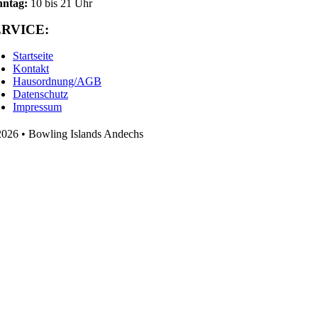
nntag:
10 bis 21 Uhr
ERVICE:
Startseite
Kontakt
Hausordnung/AGB
Datenschutz
Impressum
026 • Bowling Islands Andechs