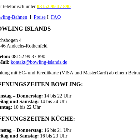
r telefonisch unter
08152 99 37 890
wling-Bahnen
I
Preise
I
FAQ
OWLING ISLANDS
chsbogen 4
46 Andechs-Rothenfeld
efon:
08152 99 37 890
Mail:
kontakt@bowling-islands.de
lung mit EC- und Kreditkarte (VISA und MasterCard) ab einem Betra
FFNUNGSZEITEN BOWLING:
nstag – Donnerstag:
14 bis 22 Uhr
itag und Samstag:
14 bis 24 Uhr
nntag:
10 bis 22 Uhr
FFNUNGSZEITEN KÜCHE:
nstag – Donnerstag:
16 bis 21 Uhr
itag und Samstag:
16 bis 23 Uhr