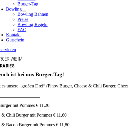
Burger-Tag
Bowling
Bowling Bahnen
Preise
Bowling-Regeln
FAQ
Kontakt
Gutschein
servieren
RGER WIE IM
RADIES
och ist bei uns Burger-Tag!
t es unsere „großen Drei“ (Pinoy Burger, Cheese & Chili Burger, Chee
__________________
Burger mit Pommes € 11,20
 & Chili Burger mit Pommes € 11,60
 & Bacon Burger mit Pommes € 11,80