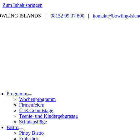
Zum Inhalt springen
OWLING ISLANDS |
08152 99 37 890
|
kontakt@bowling-islan
Programm
Wochenprogramm
Firmenfeiern
Ü18-Geburtstage
Teenie- und Kindergeburtstag
Schulausflüge
Bistro
Pinoy Bistro
Frühstück