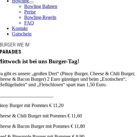
Bowling
Bowling Bahnen
Preise
Bowling-Regeln
FAQ
Kontakt
Gutschein
BURGER WIE IM
PARADIES
ittwoch ist bei uns Burger-Tag!
a gibt es unsere „großen Drei“ (Pinoy Burger, Cheese & Chili Burger,
heese & Bacon Burger) 2 Euro günstiger und beim „Exotischen“,
Beflügelnden“ und „Fleischlosen“ spart man 1,50 Euro.
______________________
inoy Burger mit Pommes € 11,20
heese & Chili Burger mit Pommes € 11,60
heese & Bacon Burger mit Pommes € 11,80
eef & Pineapple Burger mit Pommes € 9,90