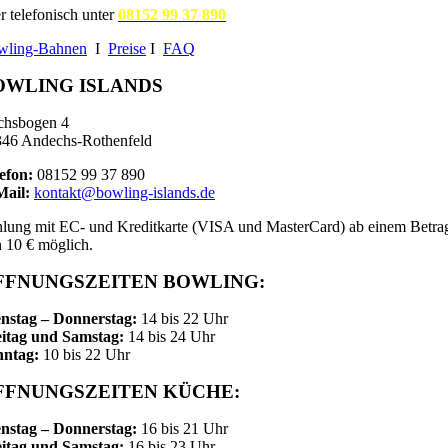
r telefonisch unter
08152 99 37 890
wling-Bahnen
I
Preise
I
FAQ
OWLING ISLANDS
chsbogen 4
46 Andechs-Rothenfeld
efon:
08152 99 37 890
Mail:
kontakt@bowling-islands.de
lung mit EC- und Kreditkarte (VISA und MasterCard) ab einem Betra
 10 € möglich.
FFNUNGSZEITEN BOWLING:
nstag – Donnerstag:
14 bis 22 Uhr
itag und Samstag:
14 bis 24 Uhr
nntag:
10 bis 22 Uhr
FFNUNGSZEITEN KÜCHE:
nstag – Donnerstag:
16 bis 21 Uhr
itag und Samstag:
16 bis 23 Uhr