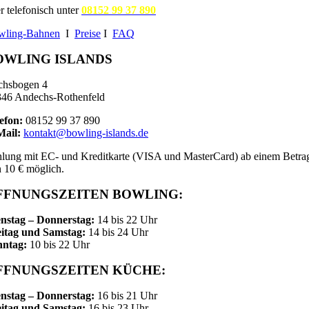
r telefonisch unter
08152 99 37 890
wling-Bahnen
I
Preise
I
FAQ
OWLING ISLANDS
chsbogen 4
46 Andechs-Rothenfeld
efon:
08152 99 37 890
Mail:
kontakt@bowling-islands.de
lung mit EC- und Kreditkarte (VISA und MasterCard) ab einem Betra
 10 € möglich.
FFNUNGSZEITEN BOWLING:
nstag – Donnerstag:
14 bis 22 Uhr
itag und Samstag:
14 bis 24 Uhr
nntag:
10 bis 22 Uhr
FFNUNGSZEITEN KÜCHE:
nstag – Donnerstag:
16 bis 21 Uhr
itag und Samstag:
16 bis 23 Uhr