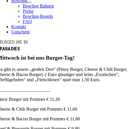
Bowling
Bowling Bahnen
Preise
Bowling-Regeln
FAQ
Kontakt
Gutschein
BURGER WIE IM
PARADIES
ittwoch ist bei uns Burger-Tag!
a gibt es unsere „großen Drei“ (Pinoy Burger, Cheese & Chili Burger,
heese & Bacon Burger) 2 Euro günstiger und beim „Exotischen“,
Beflügelnden“ und „Fleischlosen“ spart man 1,50 Euro.
______________________
inoy Burger mit Pommes € 11,20
heese & Chili Burger mit Pommes € 11,60
heese & Bacon Burger mit Pommes € 11,80
eef & Pineapple Burger mit Pommes € 9,90