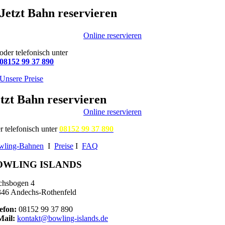
Jetzt Bahn reservieren
Online reservieren
oder telefonisch unter
08152 99 37 890
Unsere Preise
tzt Bahn reservieren
Online reservieren
r telefonisch unter
08152 99 37 890
wling-Bahnen
I
Preise
I
FAQ
OWLING ISLANDS
chsbogen 4
46 Andechs-Rothenfeld
efon:
08152 99 37 890
Mail:
kontakt@bowling-islands.de