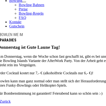
Bowling
Bowling Bahnen
Preise
Bowling-Regeln
FAQ
Kontakt
Gutschein
BOWLEN WIE IM
PARADIES
onnerstag ist Gute Laune Tag!
m Donnerstag, wenn die Woche schon fast geschafft ist, gibt es bei un
ie Bowling Islands Variante der AfterWork Party. Von der Arbeit geht e
irekt rein ins Vergnügen.
eder Cocktail kostet nur 7,- € (alkoholfreie Cocktails nur 6,- €)!
owlen kann man ganz normal oder man stellt sich der Herausforderun
ines Funky-Bowlings oder Helikopter-Spiels.
ür Bombenstimmung ist garantiert! Feierabend kann so schön sein :-)
Zurück