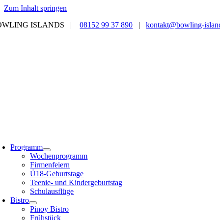
Zum Inhalt springen
OWLING ISLANDS |
08152 99 37 890
|
kontakt@bowling-islan
Programm
Wochenprogramm
Firmenfeiern
Ü18-Geburtstage
Teenie- und Kindergeburtstag
Schulausflüge
Bistro
Pinoy Bistro
Frühstück