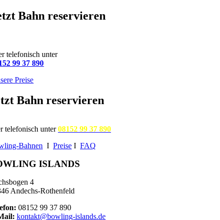
etzt Bahn reservieren
r telefonisch unter
152 99 37 890
sere Preise
tzt Bahn reservieren
r telefonisch unter
08152 99 37 890
wling-Bahnen
I
Preise
I
FAQ
OWLING ISLANDS
chsbogen 4
46 Andechs-Rothenfeld
efon:
08152 99 37 890
Mail:
kontakt@bowling-islands.de