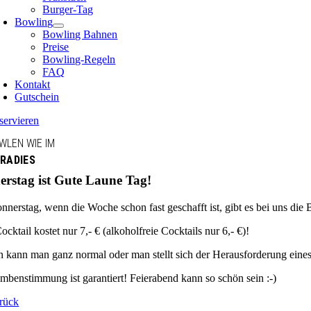
Burger-Tag
Bowling
Bowling Bahnen
Preise
Bowling-Regeln
FAQ
Kontakt
Gutschein
servieren
WLEN WIE IM
RADIES
rstag ist Gute Laune Tag!
erstag, wenn die Woche schon fast geschafft ist, gibt es bei uns die B
ocktail kostet nur 7,- € (alkoholfreie Cocktails nur 6,- €)!
 kann man ganz normal oder man stellt sich der Herausforderung eine
mbenstimmung ist garantiert! Feierabend kann so schön sein :-)
rück