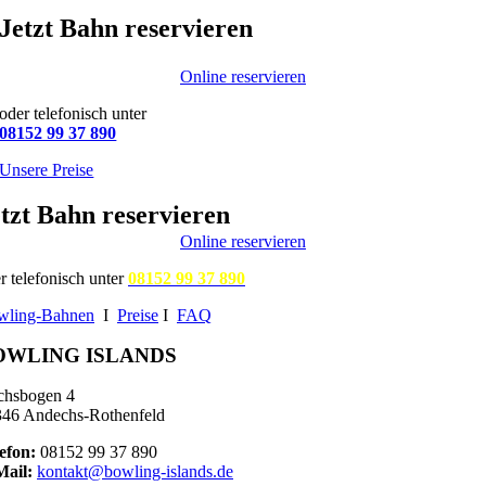
Jetzt Bahn reservieren
Online reservieren
oder telefonisch unter
08152 99 37 890
Unsere Preise
tzt Bahn reservieren
Online reservieren
r telefonisch unter
08152 99 37 890
wling-Bahnen
I
Preise
I
FAQ
OWLING ISLANDS
chsbogen 4
46 Andechs-Rothenfeld
efon:
08152 99 37 890
Mail:
kontakt@bowling-islands.de