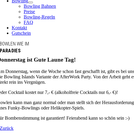
Bowling
Bowling Bahnen
Preise
Bowling-Regeln
FAQ
Kontakt
Gutschein
BOWLEN WIE IM
PARADIES
onnerstag ist Gute Laune Tag!
m Donnerstag, wenn die Woche schon fast geschafft ist, gibt es bei un
ie Bowling Islands Variante der AfterWork Party. Von der Arbeit geht e
irekt rein ins Vergnügen.
eder Cocktail kostet nur 7,- € (alkoholfreie Cocktails nur 6,- €)!
owlen kann man ganz normal oder man stellt sich der Herausforderun
ines Funky-Bowlings oder Helikopter-Spiels.
ür Bombenstimmung ist garantiert! Feierabend kann so schön sein :-)
Zurück