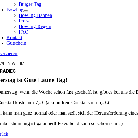
Burger-Tag
Bowling
Bowling Bahnen
Preise
Bowling-Regeln
FAQ
Kontakt
Gutschein
servieren
WLEN WIE IM
RADIES
rstag ist Gute Laune Tag!
erstag, wenn die Woche schon fast geschafft ist, gibt es bei uns die B
ocktail kostet nur 7,- € (alkoholfreie Cocktails nur 6,- €)!
 kann man ganz normal oder man stellt sich der Herausforderung eine
mbenstimmung ist garantiert! Feierabend kann so schön sein :-)
rück