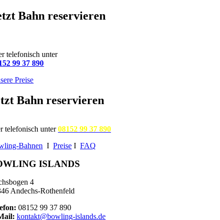
etzt Bahn reservieren
r telefonisch unter
152 99 37 890
sere Preise
tzt Bahn reservieren
r telefonisch unter
08152 99 37 890
wling-Bahnen
I
Preise
I
FAQ
OWLING ISLANDS
chsbogen 4
46 Andechs-Rothenfeld
efon:
08152 99 37 890
Mail:
kontakt@bowling-islands.de