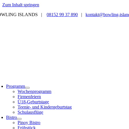
Zum Inhalt springen
OWLING ISLANDS |
08152 99 37 890
|
kontakt@bowling-islan
Programm
Wochenprogramm
Firmenfeiern
Ü18-Geburtstage
Teenie- und Kindergeburtstag
Schulausflüge
Bistro
Pinoy Bistro
Frühstück