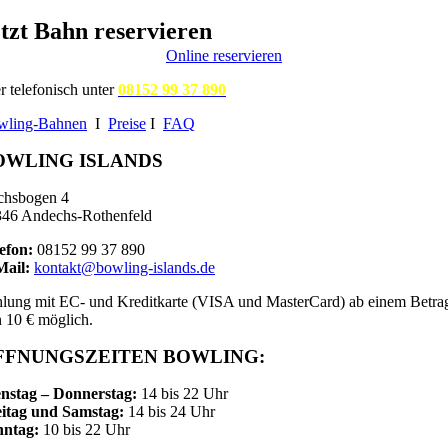
tzt Bahn reservieren
Online reservieren
r telefonisch unter
08152 99 37 890
wling-Bahnen
I
Preise
I
FAQ
OWLING ISLANDS
chsbogen 4
46 Andechs-Rothenfeld
efon:
08152 99 37 890
Mail:
kontakt@bowling-islands.de
lung mit EC- und Kreditkarte (VISA und MasterCard) ab einem Betra
 10 € möglich.
FFNUNGSZEITEN BOWLING:
nstag – Donnerstag:
14 bis 22 Uhr
itag und Samstag:
14 bis 24 Uhr
nntag:
10 bis 22 Uhr