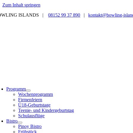
Zum Inhalt springen
OWLING ISLANDS |
08152 99 37 890
|
kontakt@bowling-islan
Programm
Wochenprogramm
Firmenfeiern
Ü18-Geburtstage
Teenie- und Kindergeburtstag
Schulausflüge
Bistro
Pinoy Bistro
Frühstück