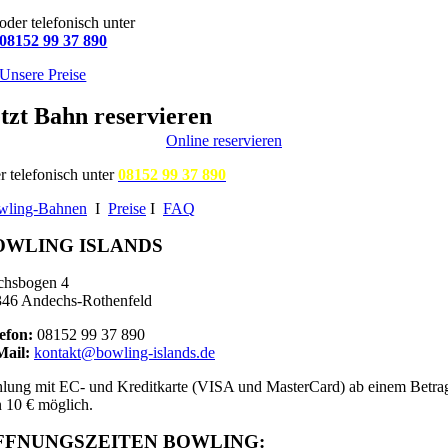
oder telefonisch unter
08152 99 37 890
Unsere Preise
tzt Bahn reservieren
Online reservieren
r telefonisch unter
08152 99 37 890
wling-Bahnen
I
Preise
I
FAQ
OWLING ISLANDS
chsbogen 4
46 Andechs-Rothenfeld
efon:
08152 99 37 890
Mail:
kontakt@bowling-islands.de
lung mit EC- und Kreditkarte (VISA und MasterCard) ab einem Betra
 10 € möglich.
FFNUNGSZEITEN BOWLING: