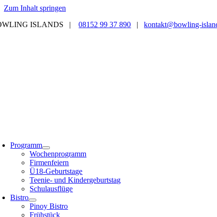
Zum Inhalt springen
OWLING ISLANDS |
08152 99 37 890
|
kontakt@bowling-islan
Programm
Wochenprogramm
Firmenfeiern
Ü18-Geburtstage
Teenie- und Kindergeburtstag
Schulausflüge
Bistro
Pinoy Bistro
Frühstück