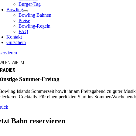
Burger-Tag
Bowling
Bowling Bahnen
Preise
Bowling-Regeln
FAQ
Kontakt
Gutschein
servieren
WLEN WIE IM
RADIES
ünstige Sommer-Freitag
 Bowling Islands Sommerzeit bowlt ihr am Freitagabend zu guter Musik
r leckeren Cocktails. Für einen perfekten Start ins Sommer-Wochenend
rück
etzt Bahn reservieren