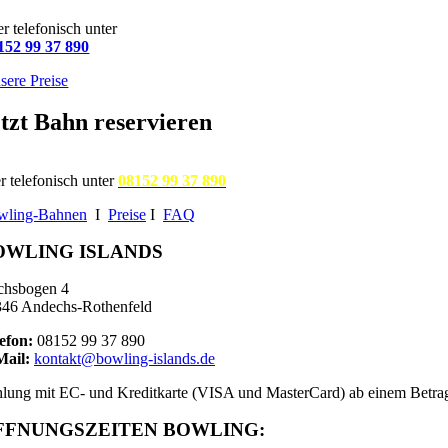
r telefonisch unter
152 99 37 890
sere Preise
tzt Bahn reservieren
r telefonisch unter
08152 99 37 890
wling-Bahnen
I
Preise
I
FAQ
OWLING ISLANDS
chsbogen 4
46 Andechs-Rothenfeld
efon:
08152 99 37 890
Mail:
kontakt@bowling-islands.de
lung mit EC- und Kreditkarte (VISA und MasterCard) ab einem Betra
FFNUNGSZEITEN BOWLING: