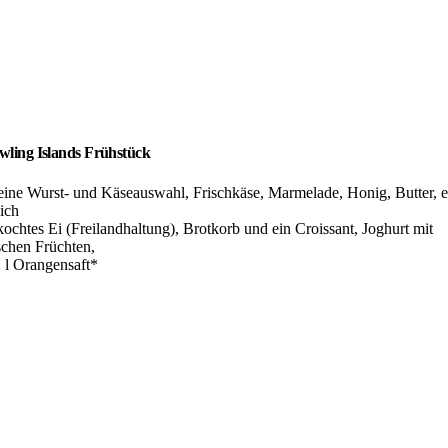
wling Islands Frühstück
eine Wurst- und Käseauswahl, Frischkäse, Marmelade, Honig, Butter, e
ich
kochtes Ei (Freilandhaltung), Brotkorb und ein Croissant, Joghurt mit
schen Früchten,
2 l Orangensaft*