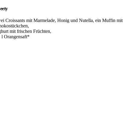
eety
ei Croissants mit Marmelade, Honig und Nutella, ein Muffin mit
hokostückchen,
hurt mit frischen Früchten,
2 l Orangensaft*