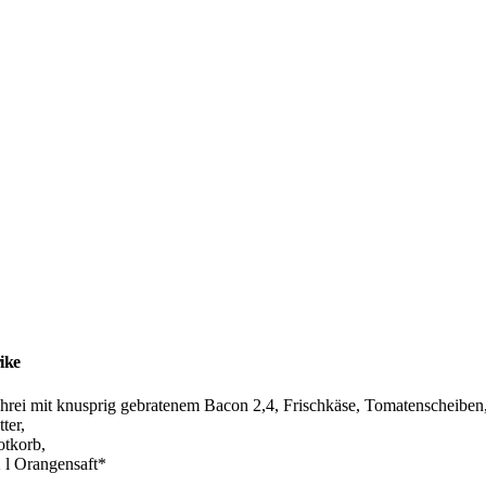
ike
̈hrei mit knusprig gebratenem Bacon 2,4, Frischkäse, Tomatenscheiben
ter,
otkorb,
2 l Orangensaft*