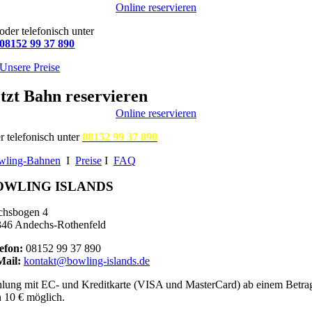
Online reservieren
oder telefonisch unter
08152 99 37 890
Unsere Preise
tzt Bahn reservieren
Online reservieren
r telefonisch unter
08152 99 37 890
wling-Bahnen
I
Preise
I
FAQ
OWLING ISLANDS
chsbogen 4
46 Andechs-Rothenfeld
efon:
08152 99 37 890
Mail:
kontakt@bowling-islands.de
lung mit EC- und Kreditkarte (VISA und MasterCard) ab einem Betra
 10 € möglich.