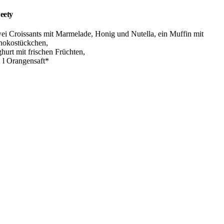
eety
ei Croissants mit Marmelade, Honig und Nutella, ein Muffin mit
hokostückchen,
hurt mit frischen Früchten,
2 l Orangensaft*