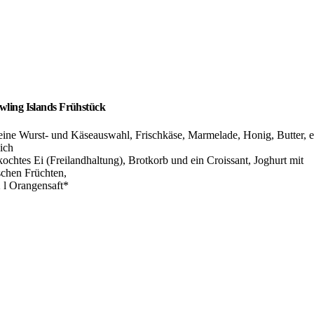
wling Islands Frühstück
eine Wurst- und Käseauswahl, Frischkäse, Marmelade, Honig, Butter, e
ich
kochtes Ei (Freilandhaltung), Brotkorb und ein Croissant, Joghurt mit
schen Früchten,
2 l Orangensaft*