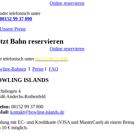
Online reservieren
oder telefonisch unter
08152 99 37 890
Unsere Preise
tzt Bahn reservieren
Online reservieren
r telefonisch unter
08152 99 37 890
wling-Bahnen
I
Preise
I
FAQ
OWLING ISLANDS
chsbogen 4
46 Andechs-Rothenfeld
efon:
08152 99 37 890
Mail:
kontakt@bowling-islands.de
lung mit EC- und Kreditkarte (VISA und MasterCard) ab einem Betra
 10 € möglich.