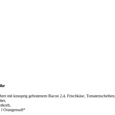
ike
̈hrei mit knusprig gebratenem Bacon 2,4, Frischkäse, Tomatenscheiben
ter,
otkorb,
2 l Orangensaft*