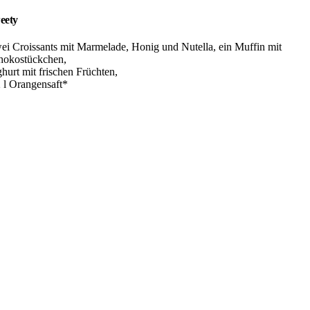
eety
ei Croissants mit Marmelade, Honig und Nutella, ein Muffin mit
hokostückchen,
hurt mit frischen Früchten,
2 l Orangensaft*