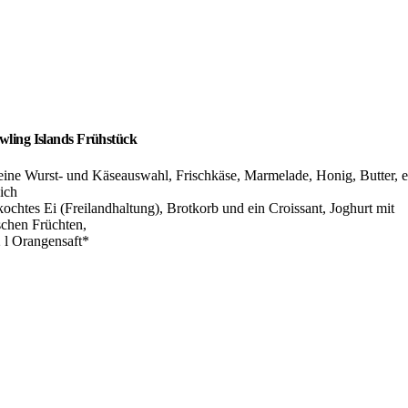
wling Islands Frühstück
eine Wurst- und Käseauswahl, Frischkäse, Marmelade, Honig, Butter, e
ich
kochtes Ei (Freilandhaltung), Brotkorb und ein Croissant, Joghurt mit
schen Früchten,
2 l Orangensaft*