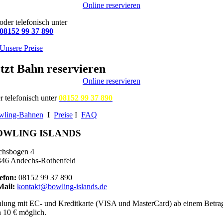
Online reservieren
oder telefonisch unter
08152 99 37 890
Unsere Preise
tzt Bahn reservieren
Online reservieren
r telefonisch unter
08152 99 37 890
wling-Bahnen
I
Preise
I
FAQ
OWLING ISLANDS
chsbogen 4
46 Andechs-Rothenfeld
efon:
08152 99 37 890
Mail:
kontakt@bowling-islands.de
lung mit EC- und Kreditkarte (VISA und MasterCard) ab einem Betra
 10 € möglich.