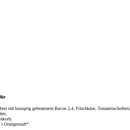
ike
̈hrei mit knusprig gebratenem Bacon 2,4, Frischkäse, Tomatenscheiben
ter,
otkorb,
2 l Orangensaft*