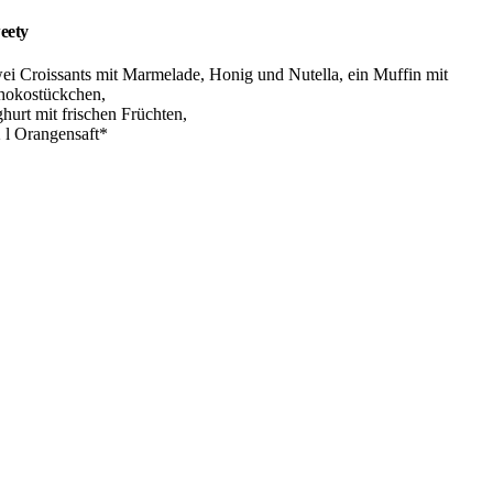
eety
ei Croissants mit Marmelade, Honig und Nutella, ein Muffin mit
hokostückchen,
hurt mit frischen Früchten,
2 l Orangensaft*