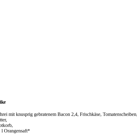
ike
̈hrei mit knusprig gebratenem Bacon 2,4, Frischkäse, Tomatenscheiben
ter,
otkorb,
2 l Orangensaft*