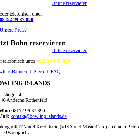
Online reservieren
oder telefonisch unter
08152 99 37 890
Unsere Preise
tzt Bahn reservieren
Online reservieren
r telefonisch unter
08152 99 37 890
wling-Bahnen
I
Preise
I
FAQ
OWLING ISLANDS
chsbogen 4
46 Andechs-Rothenfeld
efon:
08152 99 37 890
Mail:
kontakt@bowling-islands.de
lung mit EC- und Kreditkarte (VISA und MasterCard) ab einem Betra
 10 € möglich.