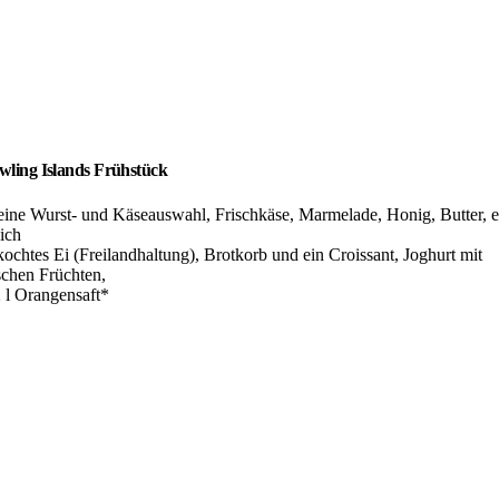
wling Islands Frühstück
eine Wurst- und Käseauswahl, Frischkäse, Marmelade, Honig, Butter, e
ich
kochtes Ei (Freilandhaltung), Brotkorb und ein Croissant, Joghurt mit
schen Früchten,
2 l Orangensaft*