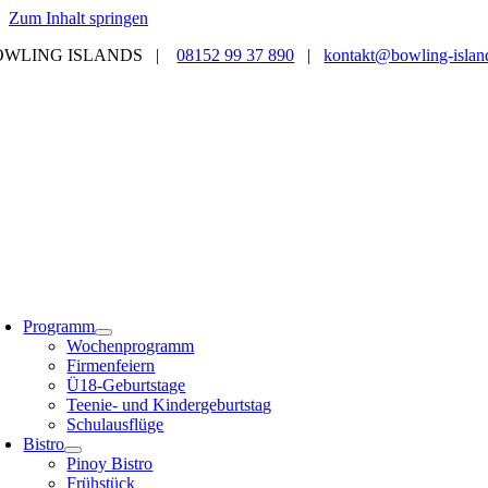
Zum Inhalt springen
OWLING ISLANDS |
08152 99 37 890
|
kontakt@bowling-islan
Programm
Wochenprogramm
Firmenfeiern
Ü18-Geburtstage
Teenie- und Kindergeburtstag
Schulausflüge
Bistro
Pinoy Bistro
Frühstück