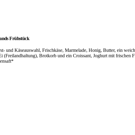
lands Frühstück
st- und Käseauswahl, Frischkäse, Marmelade, Honig, Butter, ein weic
i (Freilandhaltung), Brotkorb und ein Croissant, Joghurt mit frischen F
ensaft*