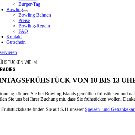
Burger-Tag
Bowling
Bowling Bahnen
Preise
Bowling-Regeln
FAQ
Kontakt
Gutschein
servieren
ÜHSTÜCKEN WIE IM
RADIES
NTAGSFRÜHSTÜCK VON 10 BIS 13 UH
Sonntag können Sie bei Bowling Islands gemütlich frühstücken und nat
eilen Sie uns bei Ihrer Buchung mit, dass Sie frühstücken wollen. Dank
 Frühstückskarte finden Sie auf S.11 unserer
Speisen- und Getränkekart