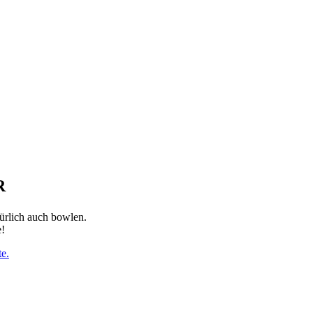
R
ürlich auch bowlen.
e!
e.