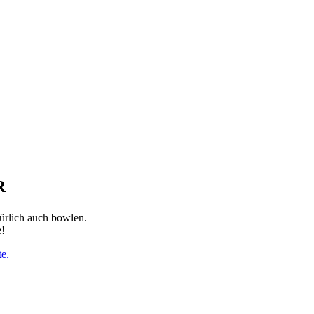
R
ürlich auch bowlen.
e!
e.