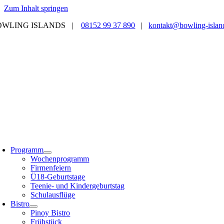
Zum Inhalt springen
OWLING ISLANDS |
08152 99 37 890
|
kontakt@bowling-islan
Programm
Wochenprogramm
Firmenfeiern
Ü18-Geburtstage
Teenie- und Kindergeburtstag
Schulausflüge
Bistro
Pinoy Bistro
Frühstück