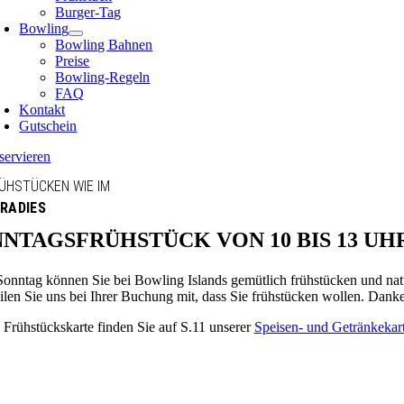
Burger-Tag
Bowling
Bowling Bahnen
Preise
Bowling-Regeln
FAQ
Kontakt
Gutschein
servieren
ÜHSTÜCKEN WIE IM
RADIES
NTAGSFRÜHSTÜCK VON 10 BIS 13 UH
Sonntag können Sie bei Bowling Islands gemütlich frühstücken und nat
eilen Sie uns bei Ihrer Buchung mit, dass Sie frühstücken wollen. Dank
 Frühstückskarte finden Sie auf S.11 unserer
Speisen- und Getränkekart