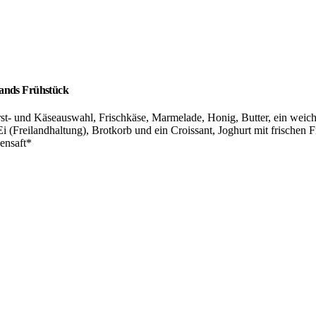
lands Frühstück
st- und Käseauswahl, Frischkäse, Marmelade, Honig, Butter, ein weic
i (Freilandhaltung), Brotkorb und ein Croissant, Joghurt mit frischen F
ensaft*