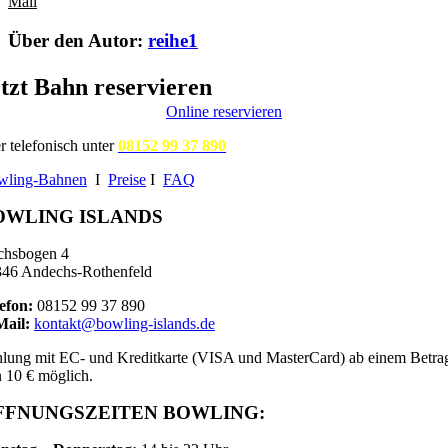
Mail
Über den Autor:
reihe1
tzt Bahn reservieren
Online reservieren
r telefonisch unter
08152 99 37 890
wling-Bahnen
I
Preise
I
FAQ
OWLING ISLANDS
chsbogen 4
46 Andechs-Rothenfeld
efon:
08152 99 37 890
Mail:
kontakt@bowling-islands.de
lung mit EC- und Kreditkarte (VISA und MasterCard) ab einem Betra
 10 € möglich.
FFNUNGSZEITEN BOWLING: