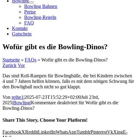
Bowling
Bowling Bahnen
Preise
Bowling-Regeln
FAQ
Kontakt
Gutschein
Wofür gibt es die Bowling-Dinos?
Startseite
»
FAQs
»
Wofür gibt es die Bowling-Dinos?
Zurück
Vor
Das sind Roll-Rampen für Bowlingbälle, die bei Kindern zwischen
4 und 7 Jahren helfen können, falls es mit dem nötigen Schwung für
den Bowligball noch nicht so gut klappt.
Von
reihe1
|
2025-07-23T15:52:29+02:00
Juli 23rd,
2025
|
Bowling
|
Kommentare deaktiviert
für Wofür gibt es die
Bowling-Dinos?
Share This Story, Choose Your Platform!
Facebook
X
Reddit
LinkedIn
WhatsApp
Tumblr
Pinterest
Vk
Xing
E-